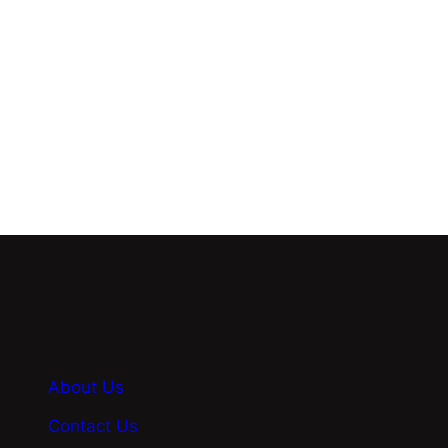
arrangeons, nous faisons tout ce « qu’il
faut » pour…
Know More
About Us
Contact Us