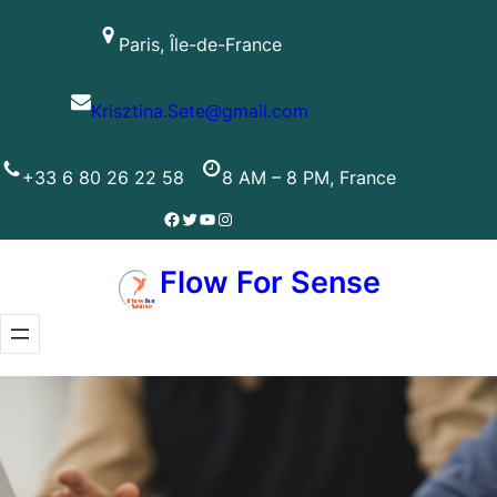
Skip
Paris, Île-de-France
to
content
Krisztina.Sete@gmail.com
+33 6 80 26 22 58
8 AM – 8 PM, France
Facebook
Twitter
YouTube
Instagram
Flow For Sense